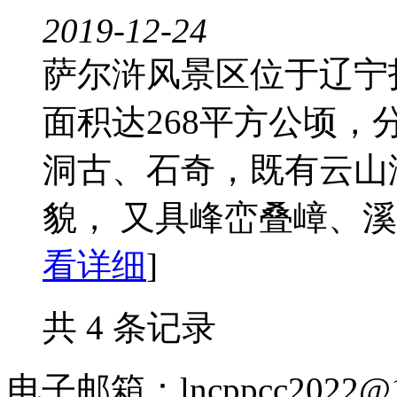
2019-12-24
萨尔浒风景区位于辽宁
面积达268平方公顷
洞古、石奇，既有云山
貌， 又具峰峦叠嶂、溪谷
看详细
]
共 4 条记录
电子邮箱：lncppcc2022@