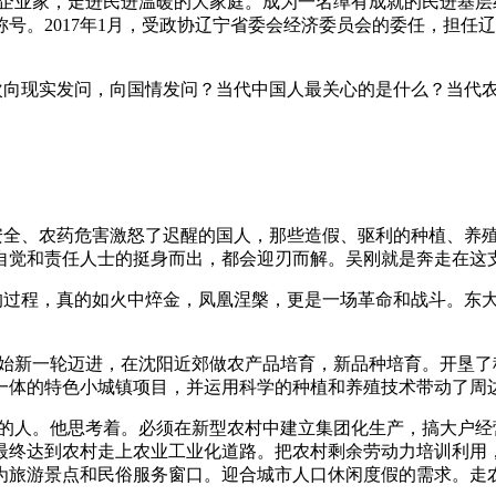
企业家，走进民进温暖的大家庭。成为一名绰有成就的民进基层
称号。
2017
年
1
月，受政协辽宁省委会经济委员会的委任，担任辽
次向现实发问，向国情发问？当代中国人最关心的是什么？当代
安全、农药危害激怒了迟醒的国人，那些造假、驱利的种植、养
自觉和责任人士的挺身而出，都会迎刃而解。吴刚就是奔走在这
的过程，真的如火中焠金，凤凰涅槃，更是一场革命和战斗。东
始新一轮迈进，在沈阳近郊做农产品培育，新品种培育。开垦了
一体的特色小城镇项目，并运用科学的种植和养殖技术带动了周
的人。他思考着。必须在新型农村中建立集团化生产，搞大户经
最终达到农村走上农业工业化道路。把农村剩余劳动力培训利用
为旅游景点和民俗服务窗口。迎合城市人口休闲度假的需求。走