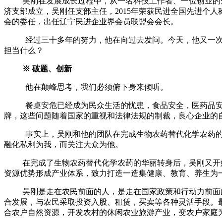
吴刚在发展成长过程中，从一名科技工作者、一位创业的
济支部成立，吴刚任支部主任，
2015
年荣获民进全国先进个人
会的委任，出任辽宁民进企业界会员联盟会会长。
经过三十多年的努力，他在向过去发问。今天，他又一
担当什么？
※ 破题、创新
他在颠峰思考，我们必须俯下身来倾听。
餐桌安危已经成为民众生活的忧患，食品安全，医药品
牌，这些问题随着国家的重视和法律法规的制裁，良心企业的
事实上，吴刚和他的团队在完成生物农药替代化学农药
融化私利为我，而关注大众为他。
在完成了生物农药替代化学农药的华丽转身后，吴刚又开
资源优势形成产业体系，致力打造一造集健康、教育、养生为
吴刚是走在农民前面的人，是走在国家政策和行动力前面
合发展，与农民采取投资入股、租赁，买卖等各种灵活手段。
合农户自然资源，开发农村的休闲农业旅游产业，变农户家庭