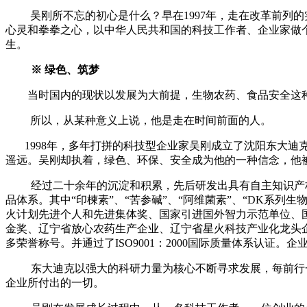
吴刚所不忘的初心是什么？早在
1997
年，走在改革前列的
心灵和拳拳之心，以中华人民共和国的科技工作者、企业家做
生。
※ 绿色、筑梦
当时国内的现状以发展为大前提，生物农药、食品安全这种
所以，从某种意义上说，他是走在时间前面的人。
1998年，多年打拼的科技型企业家吴刚成立了沈阳东大迪
遥远。吴刚却执着，绿色、环保、安全成为他的一种信念，他
经过二十余年的沉淀和积累，先后研发出具有自主知识产
品体系。其中“印楝素”、“苦参碱”、“阿维菌素”、“
DK
系列生
火计划先进个人和先进集体奖、国家引进国外智力示范单位、
金奖、辽宁省放心农药生产企业、辽宁省星火科技产业化龙头
多荣誉称号。并通过了
ISO9001
：
2000
国际质量体系认证。企
东大迪克以强大的科研力量为核心不断寻求发展，每前行
企业所付出的一切。