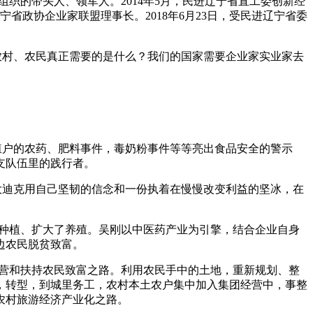
组织的带头人、领军人。
2014
年
5
月，民进辽宁省直工委创新经
宁省政协企业家联盟理事长。
2018
年
6
月
23
日，受民进辽宁省委
农村、农民真正需要的是什么？我们的国家需要企业家实业家去
殖户的农药、肥料事件，毒奶粉事件等等亮出食品安全的警示
支队伍里的践行者。
大迪克用自己坚韧的信念和一份执着在慢慢改变利益的坚冰，在
种植、扩大了养殖。吴刚以中医药产业为引擎，结合企业自身
边农民脱贫致富。
营和扶持农民致富之路。利用农民手中的土地，重新规划、整
，转型，到城里务工，农村本土农户集中加入集团经营中，事整
农村旅游经济产业化之路。