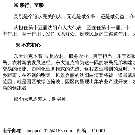
※ 践行、至臻
吴刚是个追求完美的人，无论是做企业，还是做公益，亦
从担任第十五届沈阳市人大代表，至连任第十一届、十
率作用、骨干作用，发挥联系群众、反映民意的主渠道作用。
※ 不忘初心
东大迪克本着“立足农村、服务农业、勇于担当、乐于奉
民、农村新的发展途径。东大迪克将为这一隅的农民兄弟构建
交易的便捷、协同化业务模式的先进、远程农业培训的及时、
乡距离，在不远的明天，风景秀丽的沈阳白清寨将被一道最靓
范园，就是园区被绿色掩映，园区内呈现出集农业产业开发、
康的领跑者。
那个绿色逐梦人，叫吴刚。
电子邮箱：lncppcc2022@163.com 邮编：110001