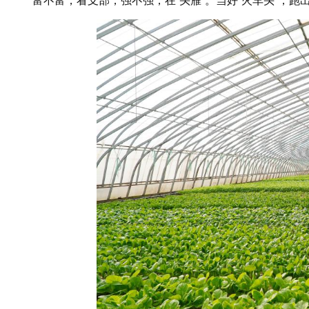
“富不富，看支部，强不强，在‘头雁’。当好‘火车头’，跑出乡