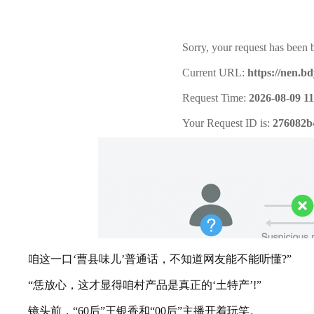
咱这一口‘曹县味儿’普通话，不知道网友能不能听懂?”
“恁放心，这才显得咱村产品是真正的‘土特产’!”
镜头前，“60后”王银香和“00后”主播开着玩笑。