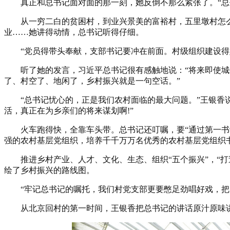
真正和总书记面对面的那一刻，她反倒不那么紧张了。“总书
从一穷二白的贫困村，到业兴景美的富裕村，五里墩村怎么
业……她讲得动情，总书记听得仔细。
“党员得带头奉献，支部书记要冲在前面。村级组织建设得好
听了她的发言，习近平总书记很有感触地说：“将来即使城镇
了、村空了、地闲了，乡村振兴就是一句空话。”
“总书记忧心的，正是我们农村面临的最大问题。”王银香说
活，真正在为乡亲们的将来谋划啊!”
火车跑得快，全靠车头带。总书记还叮嘱，要“通过第一书记
强的农村基层党组织，培养千千万万名优秀的农村基层党组织书
推进乡村产业、人才、文化、生态、组织“五个振兴”，“打
绘了乡村振兴的路线图。
“牢记总书记的嘱托，我们村党支部更要憋足劲唱好戏，把大
从北京回村的第一时间，王银香把总书记的讲话原汁原味讲