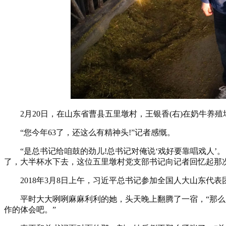
2月20日，在山东省曹县五里墩村，王银香(右)在奶牛养殖
“您今年63了，还这么有精神头!”记者感慨。
“是总书记给咱鼓的劲儿!总书记对俺说‘戏好要靠唱戏人’。
了，大半杯水下去，这位五里墩村党支部书记向记者回忆起那
2018年3月8日上午，习近平总书记参加全国人大山东代表
平时大大咧咧麻麻利利的她，头天晚上翻腾了一宿，“那么多
作的体会吧。”