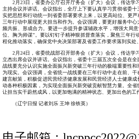
2月23日，省委办公厅召开厅务会（扩大）会议，传达学
主持会议并讲话。会议指出，全厅上下要认真学习贯彻省委十
实把思想和行动统一到省委部署要求上来，以更高站位、更严标
三年行动中展现更大担当和作为。会议强调，要更好服务中心
频共振、形成合力。要进一步提升参谋辅政水平，增强大局意
位、胸为帅谋”。要以钉钉子精神狠抓督查落实，聚焦三年行
程化推动落实，确保党中央决策部署及省委工作要求落到实处
2月24日，省委统战部召开部务会（扩大）会议，传达学
立杰出席会议并讲话。会议指出，省委十三届五次全会是在全
战线要充分认识实施全面振兴新突破三年行动的极端重要性和
为现实。会议强调，全省统一战线要在三年行动中走在前、干
建言献策，积极促进民营经济健康发展和民营经济人士健康成
动各种积极因素，为实现全面振兴新突破贡献智慧力量。全省
让担当实干蔚然成风，以更加饱满的精神状态、更加出色的工
（辽宁日报 记者刘乐 王坤 徐铁英）
电子邮箱：lncppcc2022@