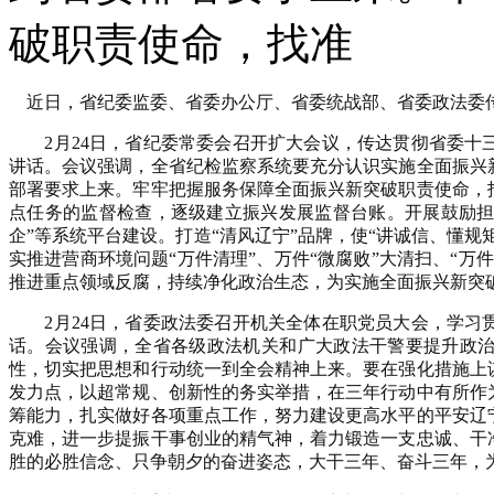
破职责使命，找准
近日，省纪委监委、省委办公厅、省委统战部、省委政法委
2月24日，省纪委常委会召开扩大会议，传达贯彻省委十
讲话。会议强调，全省纪检监察系统要充分认识实施全面振兴
部署要求上来。牢牢把握服务保障全面振兴新突破职责使命，
点任务的监督检查，逐级建立振兴发展监督台账。开展鼓励担当
企”等系统平台建设。打造“清风辽宁”品牌，使“讲诚信、懂规
实推进营商环境问题“万件清理”、万件“微腐败”大清扫、“
推进重点领域反腐，持续净化政治生态，为实施全面振兴新突
2月24日，省委政法委召开机关全体在职党员大会，学习
话。会议强调，全省各级政法机关和广大政法干警要提升政
性，切实把思想和行动统一到全会精神上来。要在强化措施上
发力点，以超常规、创新性的务实举措，在三年行动中有所作
筹能力，扎实做好各项重点工作，努力建设更高水平的平安辽
克难，进一步提振干事创业的精气神，着力锻造一支忠诚、干
胜的必胜信念、只争朝夕的奋进姿态，大干三年、奋斗三年，为