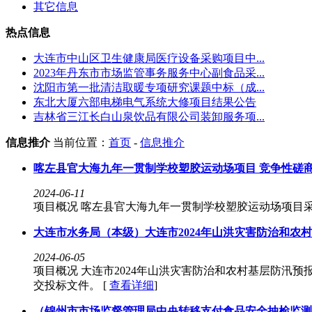
其它信息
热点信息
大连市中山区卫生健康局医疗设备采购项目中...
2023年丹东市市场监管事务服务中心副食品采...
沈阳市第一批清洁取暖专项研究课题中标（成...
东北大厦六部电梯电气系统大修项目结果公告
吉林省三江长白山泉饮品有限公司装卸服务项...
信息推介
当前位置：
首页
-
信息推介
喀左县官大海九年一贯制学校塑胶运动场项目 竞争性磋
2024-06-11
项目概况 喀左县官大海九年一贯制学校塑胶运动场项目采购
大连市水务局（本级）大连市2024年山洪灾害防治和农
2024-06-05
项目概况 大连市2024年山洪灾害防治和农村基层防汛预报
交投标文件。 [
查看详细
]
（锦州市市场监督管理局中央转移支付食品安全抽检监测